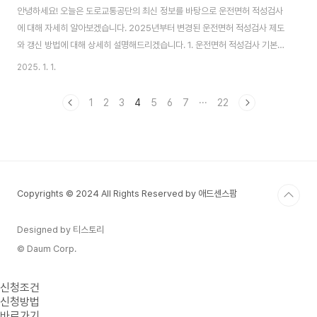
안녕하세요! 오늘은 도로교통공단의 최신 정보를 바탕으로 운전면허 적성검사
에 대해 자세히 알아보겠습니다. 2025년부터 변경된 운전면허 적성검사 제도
와 갱신 방법에 대해 상세히 설명해드리겠습니다. 1. 운전면허 적성검사 기본
이해하기도로교통안전공단에 따르면, 운전면허 적성검사는 모든 운전자의 안
2025. 1. 1.
전을 위한 필수 검사입니다. 2025년부터는 더욱 체계화된 시스템으로 운영되
며, 특히 고령 운전자를 위한 맞춤형 검사가 강화되었습니다. 2. 2025년 새롭
1
2
3
4
5
6
7
···
22
게 바뀐 운전면허 적성검사 제도 최근 경찰청이 발표한 새로운 기준의 주요 변
경사항입니다:디지털 원스톱 서비스 도입모바일 면허증 발급 절차 간소화온라
인 사전예약 시스템 확대건강검진 결과 연동 서비스3. 연령별 운전면허 적성검
사 갱신 주기안전운전 통합민원 기준 갱신 ..
Copyrights © 2024 All Rights Reserved by 애드센스팜
Designed by 티스토리
© Daum Corp.
신청조건
신청방법
바로가기