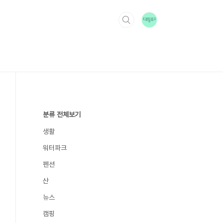
분류 전체보기
생활
워터파크
펜션
산
뉴스
캠핑