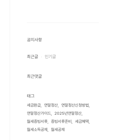
공지사항
최근글
인기글
최근댓글
태그
세금환급
연말정산
연말정산신청방법
연말정산가이드
2025년연말정산
월세증빙서류
증빙서류준비
세금혜택
월세소득공제
월세공제